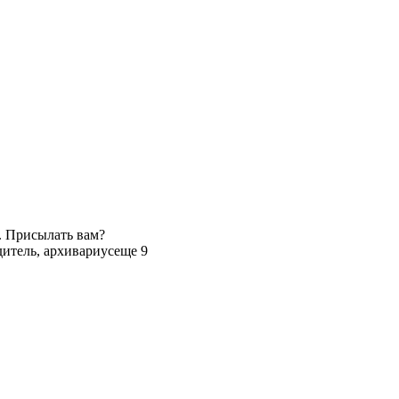
. Присылать вам?
итель, архивариус
еще 9