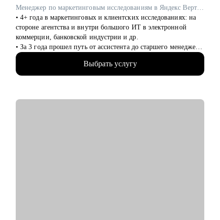
аналитика
Менеджер по маркетинговым исследованиям в Яндекс Вертикали / ex-Газпромбанк, Яндекс Маркет, Joom
• 4+ года в маркетинговых и клиентских исследованиях: на
стороне агентства и внутри большого ИТ в электронной
коммерции, банковской индустрии и др.
• За 3 года прошел путь от ассистента до старшего менеджера,
знаю, как работают исследования и исследователи в разных
Выбрать услугу
структурах и масштабах.
• 200+ различных исследовательских проектов для десятков
команд: от бренд маркетинга до продукта.
• Активно занимаюсь внедрением ИИ в исследовательские
процессы.
• Проводил не только исследования, но и помогал применять
их результаты в бизнесе.
• Бакалавриат и магистратура в НИУ ВШЭ (1,5 года обучения
за рубежом: Нидерланды, Франция, Южная Корея).
С чем помогу:
• Создать привлекательное для работодателей резюме и
выгодно представить в нем ваш опыт.
• Подготовить вас к собеседованию на исследовательские
позиции.
• Расскажу про потенциальные карьерные направления и