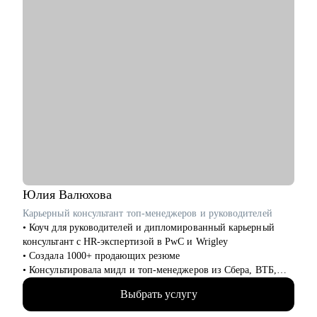
• Всем, кто только собирается начать работать в области IT.
• Начинающим и опытным HR-специалистам.
• Тем, кто зашел в тупик в плане карьеры/уперся в потолок.
• Тем, кто получает отказы и не понимает причину.
Юлия
Валюхова
Карьерный консультант топ-менеджеров и руководителей
• Коуч для руководителей и дипломированный карьерный
консультант с HR-экспертизой в PwC и Wrigley
• Создала 1000+ продающих резюме
• Консультировала мидл и топ-менеджеров из Сбера, ВТБ,
Газпрома, РЖД, Минстроя РФ
Выбрать услугу
• Глубоко знаю систему отбора в российских компаниях и
требования работодателей