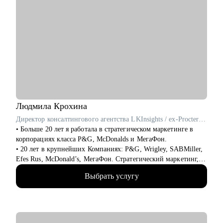
Людмила
Крохина
Директор консалтингового агентства LKInsights / ex-Procter & Gamble, МегаФон
• Больше 20 лет я работала в стратегическом маркетинге в
корпорациях класса P&G, McDonalds и МегаФон.
• 20 лет в крупнейших Компаниях: P&G, Wrigley, SABMiller,
Efes Rus, McDonald’s, МегаФон. Стратегический маркетинг,
исследования и аналитика.
Выбрать услугу
• Училась сама и развивала своих сотрудников, искала новую
работу и адаптировалась, нанимала и оптимизировала,
запускала проекты и строила процессы, формулировала
стратегии и договаривалась с руководством.
• Формировала команды с нуля и интегрировала, вырастила