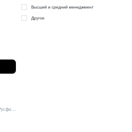
тавок
Высший и средний менеджмент
Другое
кам/
тологи,
сиры,
,
;
Начальник Управления продаж СМБ в Альфа-Банк / ex-Россельхозбанк, Русфинанс Банк
ой в