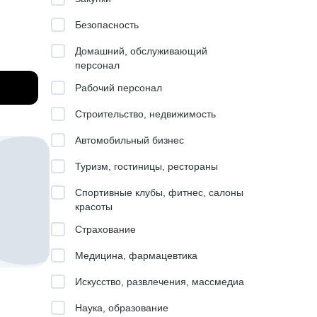
Безопасность
в цель
ля
Домашний, обслуживающий
персонал
овиях
торая
Рабочий персонал
Строительство, недвижимость
ыструю
Автомобильный бизнес
ы
Туризм, гостиницы, рестораны
нде
Спортивные клубы, фитнес, салоны
и
красоты
ссы
Страхование
для
Медицина, фармацевтика
ктовом,
Искусство, развлечения, массмедиа
,
Наука, образование