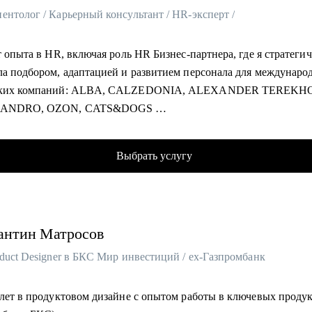
нтолог / Карьерный консультант / HR-эксперт /
т опыта в HR, включая роль HR Бизнес-партнера, где я стратеги
ла подбором, адаптацией и развитием персонала для междунаро
ских компаний: ALBA, CALZEDONIA, ALEXANDER TEREKH
SANDRO, OZON, CATS&DOGS
 обработанных резюме
рудоустроенных специалистов в сферах: Розничная торговля, Пр
Выбрать услугу
ка, Закупки, Склад, E-Commerce, Производство, HR, Бухгалтери
 Отели / Рестораны / Кафе (HoReCa), Мода (Fashion), технолог
ания (EdTech)
е образование — ГУУ / Управление персоналом
антин
Матросов
(стандарт ICF) — 2К+ индивидуальных консультаций
ьзую научно подтвержденную методику для профориентации
duct Designer в БКС Мир инвестиций / ex-Газпромбанк
ВОЙ ЧЕЛОВЕК (DIGITAL HUMAN)
 лет в продуктовом дизайне с опытом работы в ключевых проду
омогу: