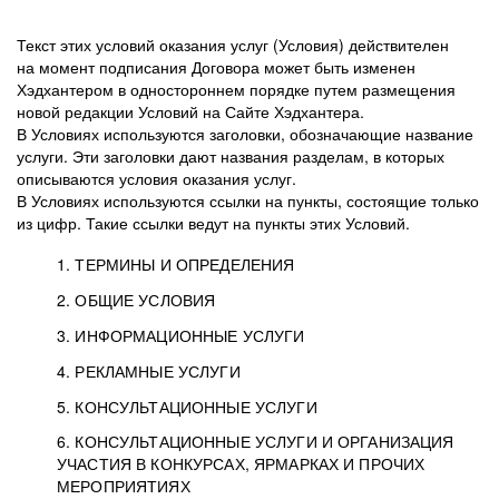
Текст этих условий оказания услуг (Условия) действителен
на момент подписания Договора может быть изменен
Хэдхантером в одностороннем порядке путем размещения
новой редакции Условий на Сайте Хэдхантера.
В Условиях используются заголовки, обозначающие название
услуги. Эти заголовки дают названия разделам, в которых
описываются условия оказания услуг.
В Условиях используются ссылки на пункты, состоящие только
из цифр. Такие ссылки ведут на пункты этих Условий.
1. ТЕРМИНЫ И ОПРЕДЕЛЕНИЯ
2. ОБЩИЕ УСЛОВИЯ
3. ИНФОРМАЦИОННЫЕ УСЛУГИ
1.1. Хэдхантер, или
Хэдхантер, ООО
4. РЕКЛАМНЫЕ УСЛУГИ
HeadHunter, или
«Хэдхантер», ИНН
2.1. Типы и статусы регистрации
5. КОНСУЛЬТАЦИОННЫЕ УСЛУГИ
Исполнитель
7718620740, адрес:
Типы регистрации
3.1. Предоставление доступа к базе данных
2.2. Активация услуг
6. КОНСУЛЬТАЦИОННЫЕ УСЛУГИ И ОРГАНИЗАЦИЯ
125047, г. Москва,
резюме с предложениями Соискателей
Описание и активация
УЧАСТИЯ В КОНКУРСАХ, ЯРМАРКАХ И ПРОЧИХ
2.1.1. Заказчику может быть присвоен один
4.0. Общие условия оказания рекламных услуг
внутригородская
о трудоустройстве с возможностью просмотра
МЕРОПРИЯТИЯХ
из Типов регистраций.
территория
4.0.1. Хэдхантер оказывает Заказчику услугу