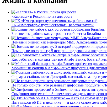
Жизнь в компании
«Каргилл» в России: почва для роста
ГК «Император»: путешествовать, работая вахтой
Больше чем работа: как устроены сообщества Билайна
Немалый бизнес: как менеджеры ММБ Альфа-Банка помо
Помощь не по скрипту: 5 историй поддержки и представ
Как работают в контакт-центре Альфа-Банка: богатый жи
Мобильный банкир в Альфа-Банке: профессия для актив
Формула стабильности Донстрой: масштаб, команда и уве
Не только юристы: кто развивает цифровые продукты «Ле
Симфония профессий в Sminex: почему здесь интересно н
Пять мифов об ИТ в нефтянке — и как на самом деле работ