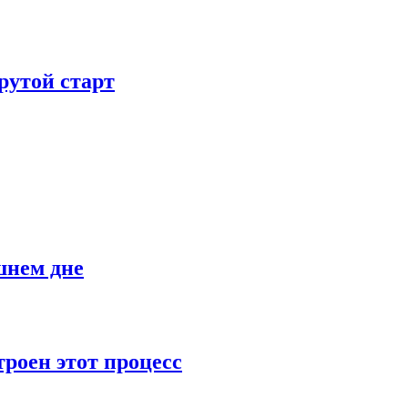
рутой старт
шнем дне
роен этот процесс