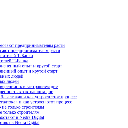
гают предпринимателям расти
ителей Т-Банка
зненный опыт и крутой старт
ных людей
ренность в завтрашнем дне
галтэка» и как устроен этот процесс
е только строителям
ают в Nedra Digital