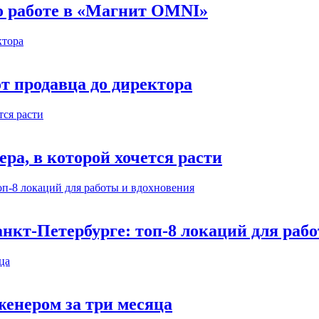
 о работе в «Магнит OMNI»
т продавца до директора
а, в которой хочется расти
нкт-Петербурге: топ-8 локаций для раб
енером за три месяца