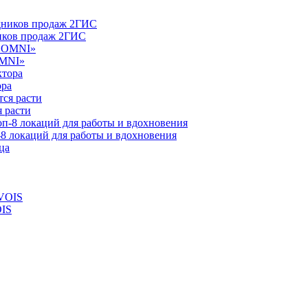
ников продаж 2ГИС
OMNI»
ора
 расти
-8 локаций для работы и вдохновения
OIS