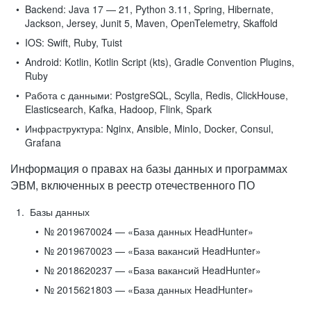
Backend:
Java 17 — 21, Python 3.11, Spring, Hibernate,
Jackson, Jersey, Junit 5, Maven, OpenTelemetry, Skaffold
IOS:
Swift, Ruby, Tuist
Android:
Kotlin, Kotlin Script (kts), Gradle Convention Plugins,
Ruby
Работа с данными:
PostgreSQL, Scylla, Redis, ClickHouse,
Elasticsearch, Kafka, Hadoop, Flink, Spark
Инфраструктура:
Nginx, Ansible, MinIo, Docker, Consul,
Grafana
Информация о правах на базы данных и программах
ЭВМ, включенных в реестр отечественного ПО
Базы данных
№ 2019670024 — «База данных HeadHunter»
№ 2019670023 — «База вакансий HeadHunter»
№ 2018620237 — «База вакансий HeadHunter»
№ 2015621803 — «База данных HeadHunter»