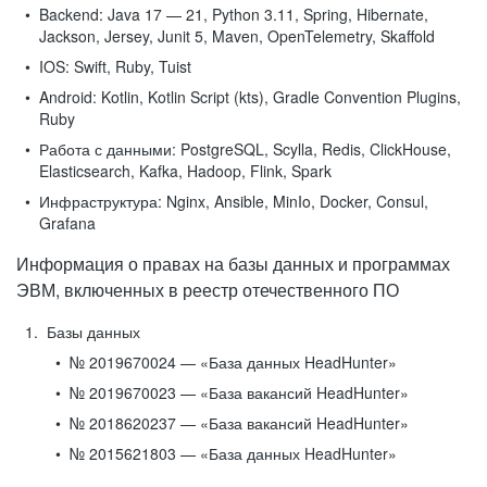
Backend:
Java 17 — 21, Python 3.11, Spring, Hibernate,
Jackson, Jersey, Junit 5, Maven, OpenTelemetry, Skaffold
IOS:
Swift, Ruby, Tuist
Android:
Kotlin, Kotlin Script (kts), Gradle Convention Plugins,
Ruby
Работа с данными:
PostgreSQL, Scylla, Redis, ClickHouse,
Elasticsearch, Kafka, Hadoop, Flink, Spark
Инфраструктура:
Nginx, Ansible, MinIo, Docker, Consul,
Grafana
Информация о правах на базы данных и программах
ЭВМ, включенных в реестр отечественного ПО
Базы данных
№ 2019670024 — «База данных HeadHunter»
№ 2019670023 — «База вакансий HeadHunter»
№ 2018620237 — «База вакансий HeadHunter»
№ 2015621803 — «База данных HeadHunter»